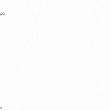
ica
e
es