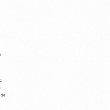
D
a
z
os
 de