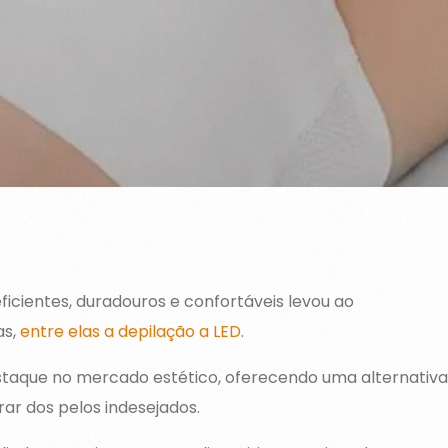
icientes, duradouros e confortáveis levou ao
as,
entre elas a depilação a LED
.
aque no mercado estético, oferecendo uma alternativa
ar dos pelos indesejados.