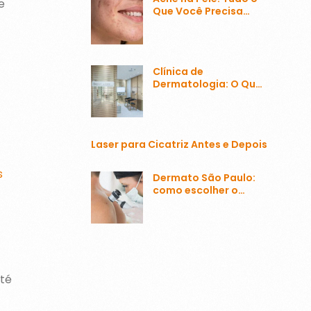
e
Que Você Precisa
Saber Sobre o
Problema Mais
Comum
Clínica de
Dermatologia: O Que
Esperar e Como
Escolher a Melhor
Laser para Cicatriz Antes e Depois
s
Dermato São Paulo:
como escolher o
melhor?
té