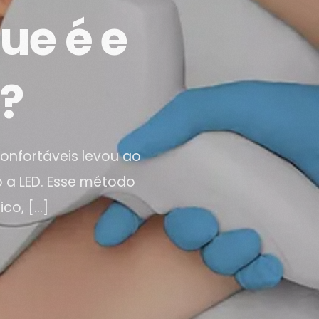
ue é e
?
onfortáveis levou ao
o a LED. Esse método
co, […]