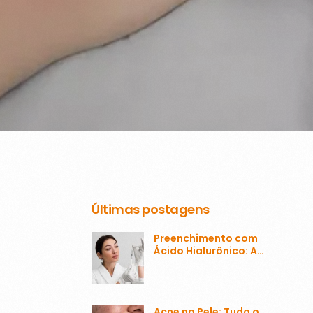
Últimas postagens
Preenchimento com
Ácido Hialurônico: A
Transformação da
Estética Facial
Acne na Pele: Tudo o