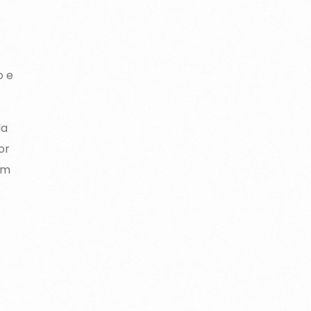
o e
da
or
em