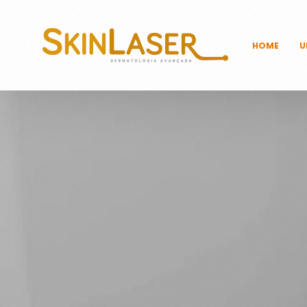
HOME
U